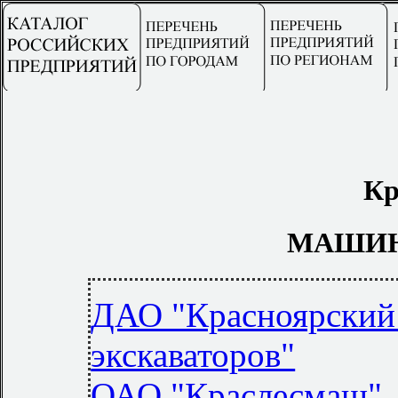
Кр
МАШИН
ДАО "Красноярский 
экскаваторов"
ОАО "Краслесмаш"