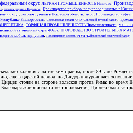
 федеральный округ
,
,
Производ
ЛЕГКАЯ ПРОМЫШЛЕННОСТЬ Иваново
,
,
Производство приборы полупроводниковые в Южны
е
металлы редкие в Подольске
,
,
,
ный округ
лесопогрузчики в Псковской области
мясо
Производство нефтеп
,
,
 Республике Башкортостан
промыш
Свердловская область ОАО "Северский трубный завод"
,
,
ОЭНЕРГЕТИКА
ТОРФЯНАЯ ПРОМЫШЛЕННОСТЬ Промышленность
МАШИНО
,
ский автономный округ-Югра
ПРОИЗВОДСТВО СТРОИТЕЛЬНЫХ МАТЕ
,
водство мебель корпусная
Новосибирская область ФГУП "Куйбышевский химический завод"
начально колония с латинским правом, после 89 г. до Рождест
ю, еще в царский период, но Диодор приурочивает основание е
 Цирцеи стояли на стороне вольсков против Рима; во время II
о. Благодаря живописности местоположения, Цирцеи были застр