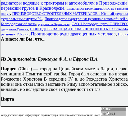
радиаторы водяные к тракторам и автомобилям в Приволжский
перевозки грузов в Красноярске
,
ЦЕМЕНТНАЯ ПРОМЫШЛЕННОСТЬ в Невьянск
,
округ
ПРОИЗВОДСТВО СТРОИТЕЛЬНЫХ МАТЕРИАЛОВ в Южный федераль
,
федеральным округам РФ
Производство надстройки кузовные автомобилей в
,
,
Белгородская область
ОАО "Новгородэнерго" ЭЛЕКТР
предприятия Черногорска
,
НЕФТЕДОБЫВАЮЩАЯ ПРОМЫШЛЕННОСТЬ в Ханты-Мансий
предприятия Кузнецка
,
Производство руды драгоценных металлов
,
регионах РОссии
Произ
А знаете ли Вы, что...
Из Энциклопедии Брокгауза Ф.А. и Ефрона И.А.
Цирцеи
(Circei) — город на Цирцейском мысе в Лации, перво
муниципий Помптинской трибы. Город был основан, по предани
Рождества Христова В середине IV в. до Рождества Христова
войны она отказались выставить Риму вспомогательное войск
виллами, но вследствие своей отдаленности от гла
Цирта
За предоставленную информацию администрация каталога ответственности не несет