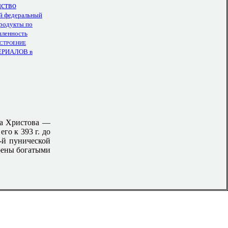
ство
й федеральный
родукты по
ленность
СТРОЕНИЕ
РИАЛОВ в
ва Христова —
го к 393 г. до
-й пунической
оены богатыми