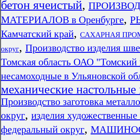
бетон ячеистый
,
ПРОИЗВО
,
МАТЕРИАЛОВ в Оренбурге
Р
,
Камчатский край
САХАРНАЯ ПРОМ
,
Производство изделия шве
округ
Томская область ОАО "Томский
несамоходные в Ульяновской об
механические настольные 
Производство заготовка металл
,
округ
изделия художественные 
,
федеральный округ
МАШИНОСТ