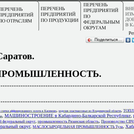
Ре
Поделиться…
Саратов.
ПРОМЫШЛЕННОСТЬ.
,
,
ТОПЛ
 слитки аффинированного золота в Касимове
изделия пластмассовые во Владимирской области
,
МАШИНОСТРОЕНИЕ в Кабардино-Балкарской Республике
,
ая
,
,
й федеральный округ
промышленность Рязанская область
Производство СВЧ 
еральный округ
,
,
Хаб
МАСЛОСЫРОДЕЛЬНАЯ ПРОМЫШЛЕННОСТЬ Тула