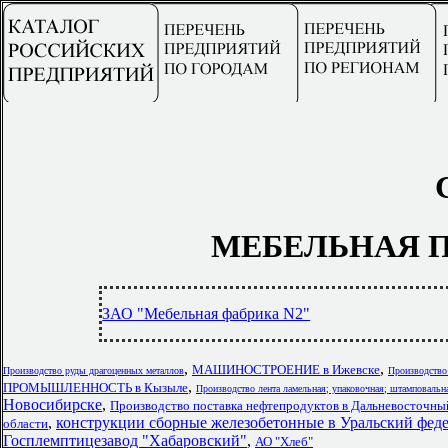
МЕБЕЛЬНАЯ 
ЗАО "Мебельная фабрика N2"
,
,
МАШИНОСТРОЕНИЕ в Ижевске
Производство руды драгоценных металлов
Производство
,
ПРОМЫШЛЕННОСТЬ в Кызыле
Производство лента ламельная; упаковочная; штамповальн
Новосибирске
,
Производство поставка нефтепродуктов в Дальневосточны
,
конструкции сборные железобетонные в Уральский фед
области
Госплемптицезавод "Хабаровский"
,
АО "Хлеб"