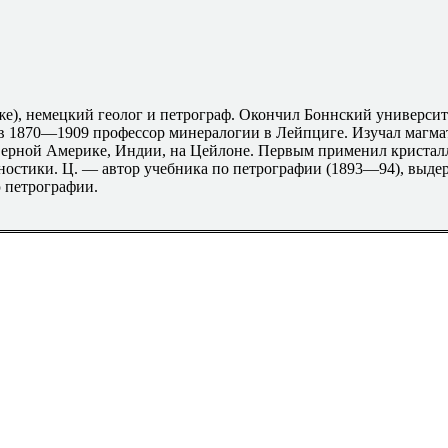
м же), немецкий геолог и петрограф. Окончил Боннский университ
, в 1870—1909 профессор минералогии в Лейпциге. Изучал магма
верной Америке, Индии, на Цейлоне. Первым применил кристал
гностики. Ц. — автор учебника по петрографии (1893—94), выд
 петрографии.