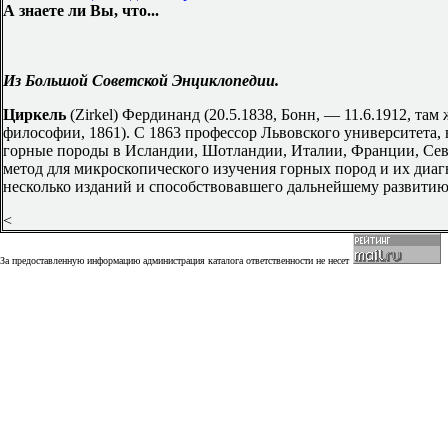
А знаете ли Вы, что...
Из Большой Советской Энциклопедии.
Циркель
(Zirkel) Фердинанд (20.5.1838, Бонн, — 11.6.1912, та
философии, 1861). С 1863 профессор Львовского университета
горные породы в Исландии, Шотландии, Италии, Франции, Се
метод для микроскопического изучения горных пород и их диа
несколько изданий и способствовавшего дальнейшему развитию
<
За предоставленную информацию администрация каталога ответственности не несет