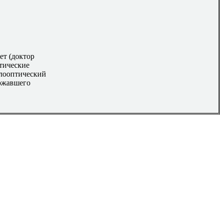
ет (доктор
тические
лооптический
ержавшего