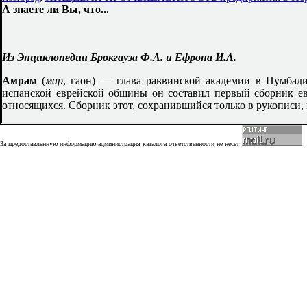
А знаете ли Вы, что...
Из Энциклопедии Брокгауза Ф.А. и Ефрона И.А.
Амрам
(
мар
, гаон) — глава раввинской академии в Пумбад
испанской еврейской общины он составил первый сборник ев
относящихся. Сборник этот, сохранившийся только в рукописи,
За предоставленную информацию администрация каталога ответственности не несет