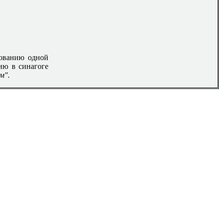
бованию одной
ию в синагоге
м".