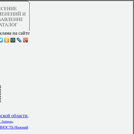
клама на сайте
вской области
,
,
я Люберец
НОСТЬ Нижний