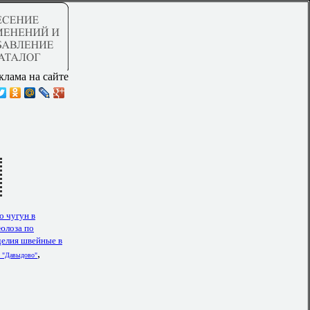
клама на сайте
о чугун в
юлоза по
делия швейные в
,
 "Давыдово"