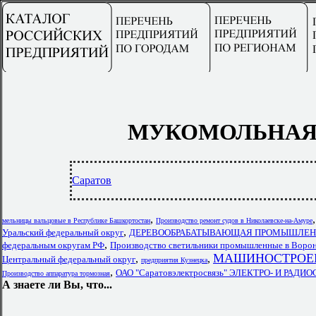
МУКОМОЛЬНАЯ
Саратов
,
мельницы вальцовые в Республике Башкортостан
Производство ремонт судов в Николаевске-на-Амуре
,
Уральский федеральный округ
ДЕРЕВООБРАБАТЫВАЮЩАЯ ПРОМЫШЛЕННОС
,
федеральным округам РФ
Производство светильники промышленные в Ворон
МАШИНОСТРОЕНИ
,
,
Центральный федеральный округ
предприятия Кузнецка
,
ОАО "Саратовэлектросвязь" ЭЛЕКТРО- И РАДИ
Производство аппаратура тормозная
А знаете ли Вы, что...