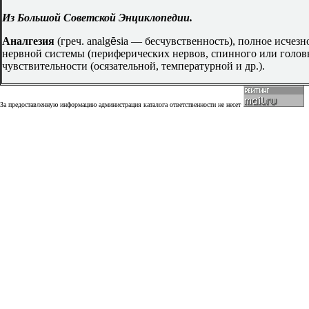
Из Большой Советской Энциклопедии.
Аналгезия
(греч. analg
ē
sia — бесчувственность), полное исчез
нервной системы (периферических нервов, спинного или голов
чувствительности (осязательной, температурной и др.).
За предоставленную информацию администрация каталога ответственности не несет