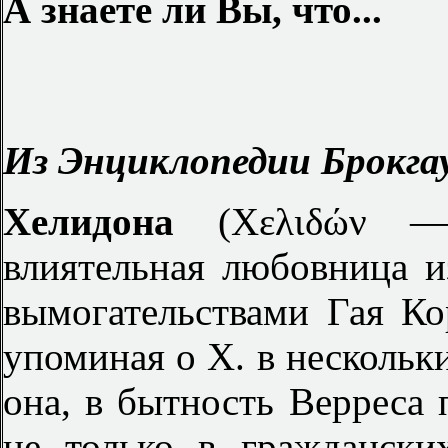
А знаете ли Вы, что...
Из Энциклопедии Брокгау
Хелидона
(Χελιδών —
влиятельная любовница 
вымогательствами Гая Ко
упоминая о X. в нескольки
она, в бытность Верреса п
не только в граждански