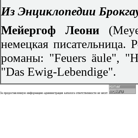
Из Энциклопедии Брокгау
Мейергоф Леони
(Mey
немецкая писательница. Р
романы: "Feuers äule", "He
"Das Ewig-Lebendige".
За предоставленную информацию администрация каталога ответственности не несет