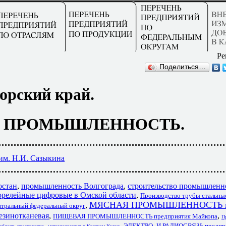
Ре
Поделиться…
орский край.
 ПРОМЫШЛЕННОСТЬ.
им. Н.И. Сазыкина
стан
,
промышленность Волгограда
,
строительство промышленн
орелейные цифровые в Омской области
,
Производство трубы стальны
МЯСНАЯ ПРОМЫШЛЕННОСТЬ в 
,
нтральный федеральный округ
езинотканевая
,
,
ПИЩЕВАЯ ПРОМЫШЛЕННОСТЬ предприятия Майкопа
П
,
,
ЭЛЕКТРО- И РАДИОСВЯЗЬ предпри