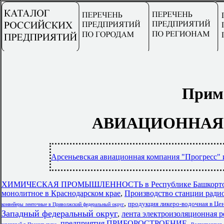
Прим
АВИАЦИОННАЯ
Арсеньевская авиационная компания "Прогресс" 
ХИМИЧЕСКАЯ ПРОМЫШЛЕННОСТЬ в Республике Башкорто
монолитное в Краснодарском крае
,
Производство станции ради
,
продукция ликеро-водочная в Це
конвейеры ленточные в Приволжский федеральный округ
Западный федеральный округ
,
лента электроизоляционная р
,
предприятия ПРИБОРОСТРОЕНИЕ
,