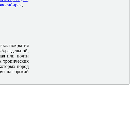
осибирск
,
евья, покрытия
5-раздельной,
ная или почти
их тропических
екоторых пород
дят на горький