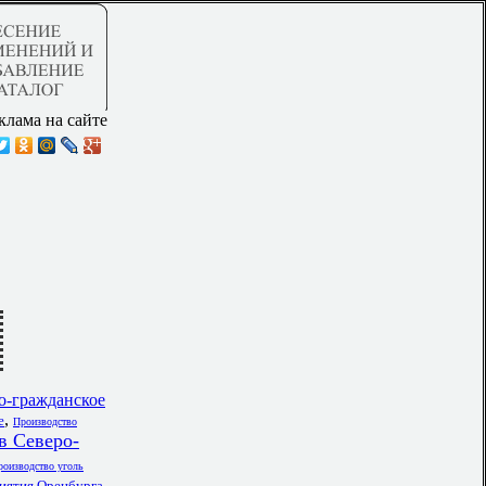
клама на сайте
о-гражданское
,
е
Производство
Северо-
роизводство уголь
,
ятия Оренбурга