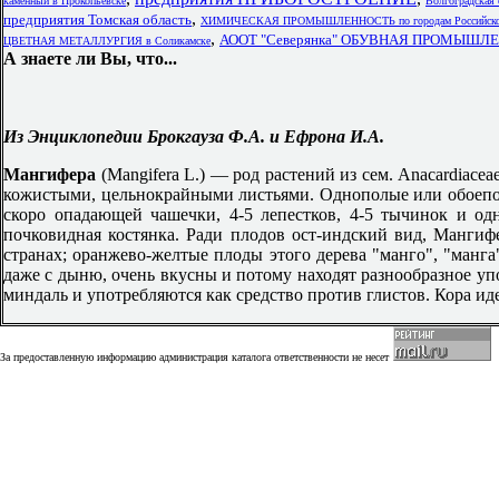
каменный в Прокопьевске
Волгоградская 
,
предприятия Томская область
ХИМИЧЕСКАЯ ПРОМЫШЛЕННОСТЬ по городам Российской
,
АООТ "Северянка" ОБУВНАЯ ПРОМЫШЛ
ЦВЕТНАЯ МЕТАЛЛУРГИЯ в Соликамске
А знаете ли Вы, что...
Из Энциклопедии Брокгауза Ф.А. и Ефрона И.А.
Мангифера
(Mangifera L.) — род растений из сем. Anacardiace
кожистыми, цельнокрайными листьями. Однополые или обоеполы
скоро опадающей чашечки, 4-5 лепестков, 4-5 тычинок и од
почковидная костянка. Ради плодов ост-индский вид, Мангифер
странах; оранжево-желтые плоды этого дерева "манго", "манга
даже с дыню, очень вкусны и потому находят разнообразное упо
миндаль и употребляются как средство против глистов. Кора иде
За предоставленную информацию администрация каталога ответственности не несет