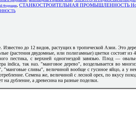
область предприятия
металлоизделия в Красном Холме
,
СТАНКОСТРОИТЕЛЬНАЯ ПРОМЫШЛЕННОСТЬ Нов
 Федерации
ЕННОСТЬ
ae. Известно до 12 видов, растущих в тропической Азии. Это дер
е (растения двудомные, или полигамные) цветки состоят из 4-
ного пестика, с верхней одногнездой завязью. Плод — оваль
а indica, так наз. "манговое дерево", возделывается во мног
", "манговые сливы", величиной вообще с гусиное яйцо, а у н
требление. Семена же, величиной с лесной орех, по вкусу похо
т на дубление, а древесина на разные поделки.