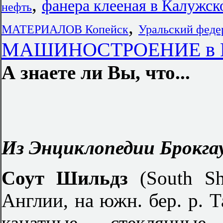
,
фанера клееная в Калужск
нефть
,
МАТЕРИАЛОВ Копейск
Уральский феде
МАШИНОСТРОЕНИЕ в 
А знаете ли Вы, что...
Из Энциклопедии Брокгау
Соут Шильдз
(South S
Англии, на южн. бер. р. 
канатные, стеклянные