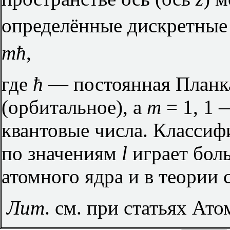
определённые дискретные
mћ
,
где
ћ
— постоянная Планк
(орбитальное), а
m
= 1, 1
квантовые числа. Классиф
по значениям
l
играет бол
атомного ядра и в теории 
Лит
. см. при статьях Ат