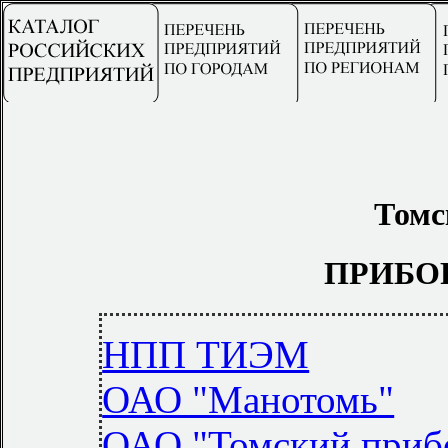
Томс
ПРИБО
НПП ТИЭМ
ОАО "Манотомь"
ОАО "Томский приб