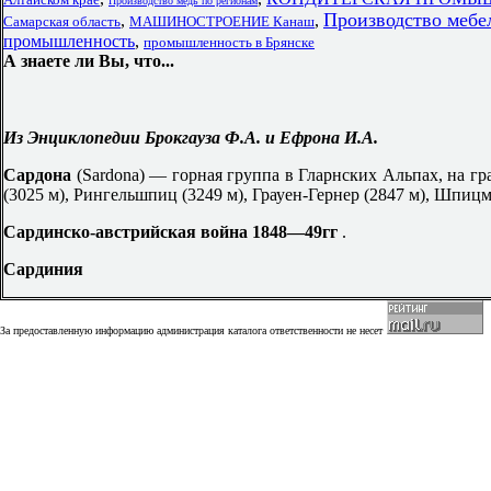
Производство медь по регионам
Производство мебе
,
,
Самарская область
МАШИНОСТРОЕНИЕ Канаш
промышленность
,
промышленность в Брянске
А знаете ли Вы, что...
Из Энциклопедии Брокгауза Ф.А. и Ефрона И.А.
Сардона
(Sardona) — горная группа в Гларнских Альпах, на г
(3025 м), Рингельшпиц (3249 м), Грауен-Гернер (2847 м), Шпиц
Сардинско-австрийская война 1848—49
гг
.
Сардиния
За предоставленную информацию администрация каталога ответственности не несет