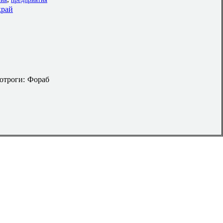
край
 отроги: Фораб