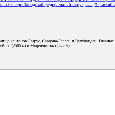
ль в Северо-Западный федеральный округ
,
,
Пермский 
стекло
ранице кантонов Гларус, Сардона-Галлен и Граубюнден. Главные
мейлен (2505 м) и Мюрченшток (2442 м).