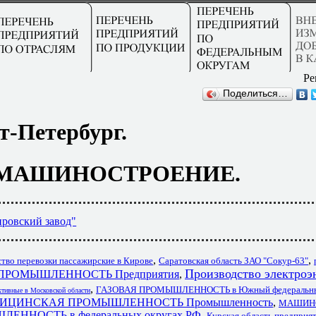
Ре
Поделиться…
т-Петербург.
 МАШИНОСТРОЕНИЕ.
ровский завод"
,
,
тво перевозки пассажирские в Кирове
Саратовская область ЗАО "Сокур-63"
Производство электроэ
ПРОМЫШЛЕННОСТЬ Предприятия
,
,
ГАЗОВАЯ ПРОМЫШЛЕННОСТЬ в Южный федеральны
ктивные в Московской области
ИЦИНСКАЯ ПРОМЫШЛЕННОСТЬ Промышленность
,
МАШИНО
ННОСТЬ в федеральных округах РФ
,
Курская область предприя