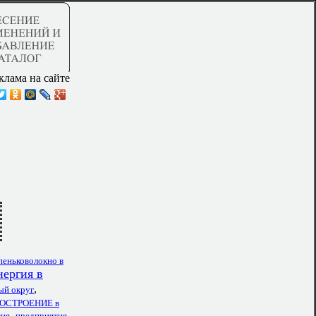
клама на сайте
пеньковолокно в
нергия в
,
й округ
СТРОЕНИЕ в
,
тия
предприятия