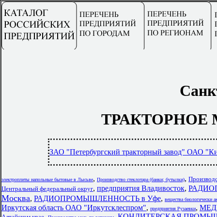
Санк
ТРАКТОРНОЕ
ЗАО "Петербургский тракторный завод" ОАО "Ки
,
,
Производс
электроплиты напольные бытовые в Лысьве
Производство стеклотара (банки; бутылки)
,
предприятия Владивосток
,
РАДИО
Центральный федеральный округ
Москва
,
РАДИОПРОМЫШЛЕННОСТЬ в Уфе
,
вещества биологически а
Иркутская область ОАО "Иркутсклеспром"
,
,
МЕД
предприятия Рузаевки
,
,
КОНДИТЕРСКАЯ ПРОМЫШЛЕ
Алтайском крае