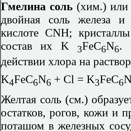
Гмелина соль
(хим.) ил
двойная соль железа и
кислоте CNH; кристаллы
состав их K
FeC
N
.
3
6
6
действии хлора на раство
K
FeC
N
+ Cl = K
FeC
4
6
6
3
6
Желтая соль (см.) образу
остатков, рогов, кожи и п
поташом в железных сосу