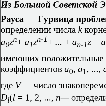
Из Большой Советской Э
Рауса — Гурвица пробл
определении числа
k
корне
n
n-1
a
z
+
a
z
+
...
+
a
z
+
a
0
1
n-1
имеющих положительные д
коэффициентов
a
,
a
, ...,
0
1
где
V —
число знакопереме
D
(
l
= 1, 2, ...,
n
—
определи
l