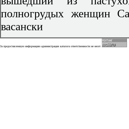
вышедший из пастухо
полногрудых женщин Са
васански
За предоставленную информацию администрация каталога ответственности не несет