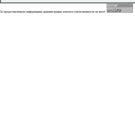
За предоставленную информацию администрация каталога ответственности не несет