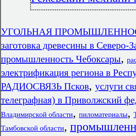
УГОЛЬНАЯ ПРОМЫШЛЕННОСТ
заготовка древесины в Северо-
,
промышленность Чебоксары
ра
электрификация региона в Респ
,
РАДИОСВЯЗЬ Псков
услуги св
телеграфная) в Приволжский фе
,
,
Владимирской области
пиломатериалы
,
промышленн
Тамбовской области