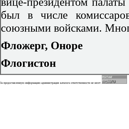
вице-президентом палаты 
был в числе комиссаро
союзными войсками. Мног
Фложерг, Оноре
Флогистон
За предоставленную информацию администрация каталога ответственности не несет