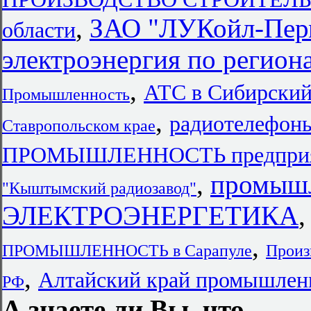
,
ЗАО "ЛУКойл-Пер
области
электроэнергия по регион
,
АТС в Сибирский
Промышленность
,
радиотелефоны
Ставропольском крае
ПРОМЫШЛЕННОСТЬ предприяти
,
промыш
"Кыштымский радиозавод"
ЭЛЕКТРОЭНЕРГЕТИКА
,
ПРОМЫШЛЕННОСТЬ в Сарапуле
Произ
,
Алтайский край промышлен
РФ
А знаете ли Вы, что...