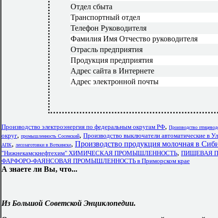
Отдел сбыта
Транспортный отдел
Телефон Руководителя
Фамилия Имя Отчество руководителя
Отрасль предприятия
Продукция предприятия
Адрес сайта в Интернете
Адрес электронной почты
,
Производство электроэнергия по федеральным округам РФ
Производство птицевод
,
,
округ
Производство выключатели автоматические в Ул
промышленность Сосенский
,
,
Производство продукция молочная в Сиб
АПК
лесозаготовки в Воткинске
,
"Нижнекамскнефтехим" ХИМИЧЕСКАЯ ПРОМЫШЛЕННОСТЬ
ПИЩЕВАЯ П
ФАРФОРО-ФАЯНСОВАЯ ПРОМЫШЛЕННОСТЬ в Приморском крае
А знаете ли Вы, что...
Из Большой Советской Энциклопедии.