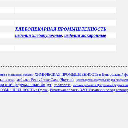
ХЛЕБОПЕКАРНАЯ ПРОМЫШЛЕННОСТЬ
изделия хлебобулочные
,
изделия макаронные
,
ХИМИЧЕСКАЯ ПРОМЫШЛЕННОСТЬ в Центральный фе
ство в Московской области
,
,
ьяновске
мебель в Республике Саха (Якутия)
Производство оборудование для перераба
ирский федеральный округ
,
,
целлюлоза
костюмы рабочие в Центральный федеральны
,
РОМЫШЛЕННОСТЬ в Орске
Рязанская область ЗАО "Рязанский завод автоаг