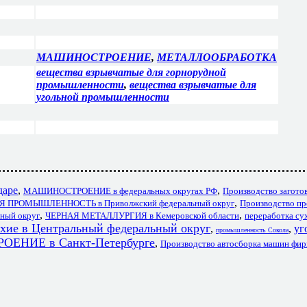
МАШИНОСТРОЕНИЕ
,
МЕТАЛЛООБРАБОТКА
вещества взрывчатые для горнорудной
промышленности
,
вещества взрывчатые для
угольной промышленности
даре
,
,
МАШИНОСТРОЕНИЕ в федеральных округах РФ
Производство заготов
,
ПРОМЫШЛЕННОСТЬ в Приволжский федеральный округ
Производство п
,
,
ьный округ
ЧЕРНАЯ МЕТАЛЛУРГИЯ в Кемеровской области
переработка су
ухие в Центральный федеральный округ
,
,
уг
промышленность Сокола
НИЕ в Санкт-Петербурге
,
Производство автосборка машин фир