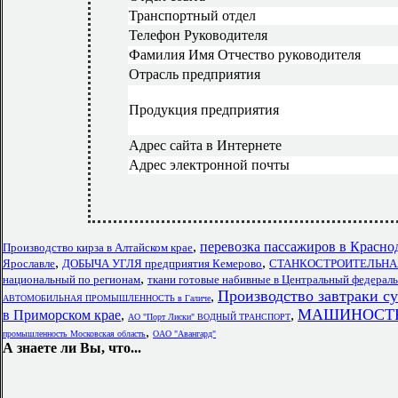
Транспортный отдел
Телефон Руководителя
Фамилия Имя Отчество руководителя
Отрасль предприятия
Продукция предприятия
Адрес сайта в Интернете
Адрес электронной почты
,
перевозка пассажиров в Красно
Производство кирза в Алтайском крае
,
,
Ярославле
ДОБЫЧА УГЛЯ предприятия Кемерово
СТАНКОСТРОИТЕЛЬНАЯ 
,
национальный по регионам
ткани готовые набивные в Центральный федерал
Производство завтраки с
,
АВТОМОБИЛЬНАЯ ПРОМЫШЛЕННОСТЬ в Галиче
МАШИНОСТРОЕ
в Приморском крае
,
,
АО "Порт Лиски" ВОДНЫЙ ТРАНСПОРТ
,
промышленность Московская область
ОАО "Авангард"
А знаете ли Вы, что...