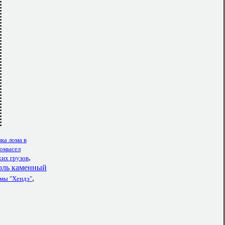
ка лома в
ромысел
,
хих грузов
оль каменный
,
мы "Хендэ"