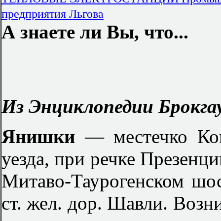
предприятия Льгова
А знаете ли Вы, что...
Из Энциклопедии Брокгау
Янишки
— местечко Ков
уезда, при речке Презенци
Митаво-Таурогенском шосс
ст. жел. дор. Шавли. Возни