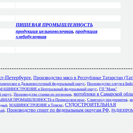
ПИЩЕВАЯ ПРОМЫШЛЕННОСТЬ
продукция цельномолочная
,
продукция
хлебобулочная
Петербурге
,
Производство мясо в Республике Татарстан (Тат
,
хническое в Дальневосточный федеральный округ
Производство олеум в Бий
,
МАШИНОСТРОЕНИЕ в Центральный федеральный округ
ГП "Маяк"
,
,
мотоблоки в Самарской обла
 округ
Производство станки по регионам
,
,
ЫБНАЯ ПРОМЫШЛЕННОСТЬ в Приморском крае
Славгород предприятия
к
,
,
СУДОСТРОИТЕЛЬНАЯ
МАШИНОСТРОЕНИЕ в Томске
одный
,
Производство спирт по федеральным округам РФ
,
рай
РАДИОПРО