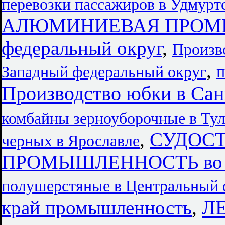
перевозки пассажиров в Удмурт
АЛЮМИНИЕВАЯ ПРОМЫ
федеральный округ
,
Произво
,
Западный федеральный округ
П
Производство юбки в Сан
комбайны зерноуборочные в Тул
,
СУДОС
черных в Ярославле
ПРОМЫШЛЕННОСТЬ во В
полушерстяные в Центральный 
Л
край промышленность
,