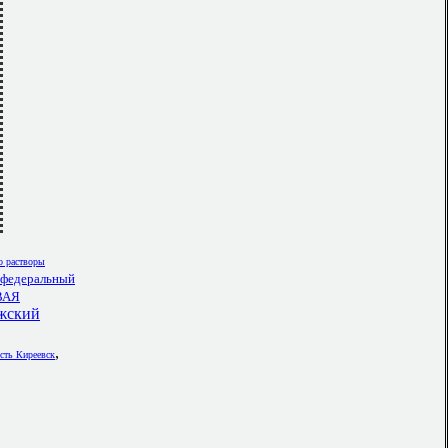
о растворы
 федеральный
ВАЯ
жский
,
ть Киреевск