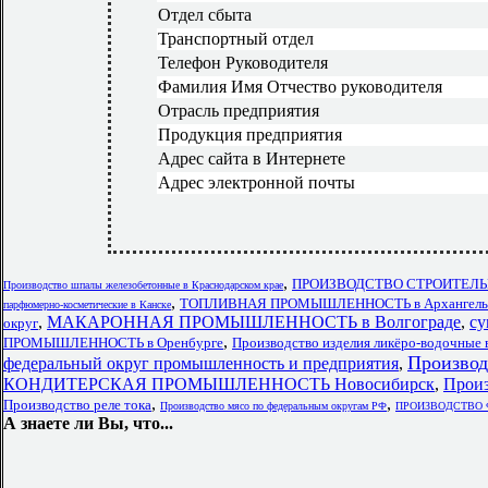
Отдел сбыта
Транспортный отдел
Телефон Руководителя
Фамилия Имя Отчество руководителя
Отрасль предприятия
Продукция предприятия
Адрес сайта в Интернете
Адрес электронной почты
,
ПРОИЗВОДСТВО СТРОИТЕЛЬН
Производство шпалы железобетонные в Краснодарском крае
,
ТОПЛИВНАЯ ПРОМЫШЛЕННОСТЬ в Архангельск
парфюмерно-косметические в Канске
,
МАКАРОННАЯ ПРОМЫШЛЕННОСТЬ в Волгограде
,
су
округ
,
ПРОМЫШЛЕННОСТЬ в Оренбурге
Производство изделия ликёро-водочные 
Производ
федеральный округ промышленность и предприятия
,
КОНДИТЕРСКАЯ ПРОМЫШЛЕННОСТЬ Новосибирск
,
Произ
,
,
Производство реле тока
Производство мясо по федеральным округам РФ
ПРОИЗВОДСТВО ФА
А знаете ли Вы, что...