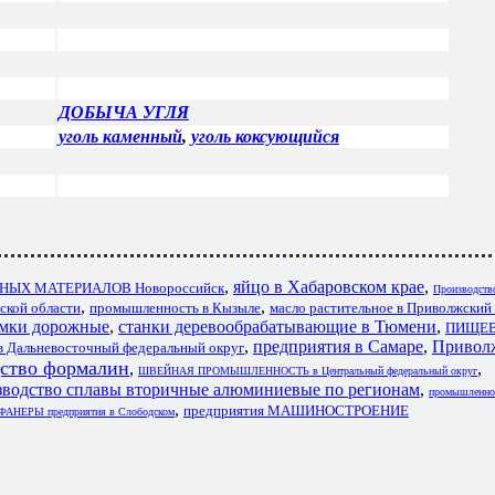
ДОБЫЧА УГЛЯ
уголь каменный
,
уголь коксующийся
,
яйцо в Хабаровском крае
,
ЫХ МАТЕРИАЛОВ Новороссийск
Производств
,
,
ой области
промышленность в Кызыле
масло растительное в Приволжский
мки дорожные
,
станки деревообрабатывающие в Тюмени
,
ПИЩЕ
,
предприятия в Самаре
,
Привол
в Дальневосточный федеральный округ
ство формалин
,
,
ШВЕЙНАЯ ПРОМЫШЛЕННОСТЬ в Центральный федеральный округ
водство сплавы вторичные алюминиевые по регионам
,
промышленнос
,
предприятия МАШИНОСТРОЕНИЕ
НЕРЫ предприятия в Слободском