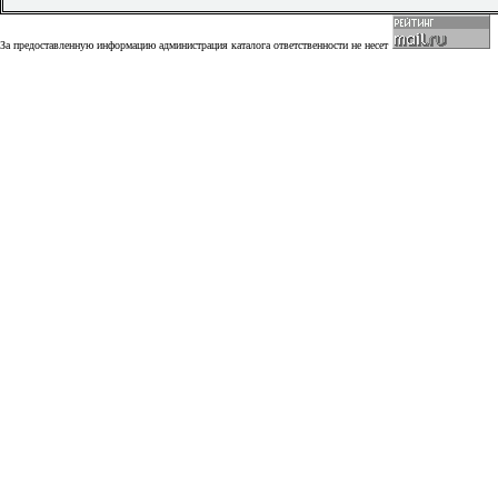
За предоставленную информацию администрация каталога ответственности не несет