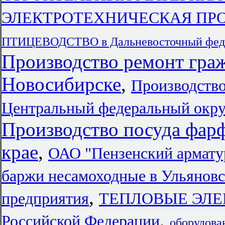
ЭЛЕКТРОТЕХНИЧЕСКАЯ ПРО
ПТИЦЕВОДСТВО в Дальневосточный феде
Производство ремонт граж
Новосибирске
,
Производств
Центральный федеральный окру
Производство посуда фар
крае
,
ОАО "Пензенский арма
баржи несамоходные в Ульяновс
,
предприятия
ТЕПЛОВЫЕ ЭЛЕК
,
Российской Федерации
оборудова