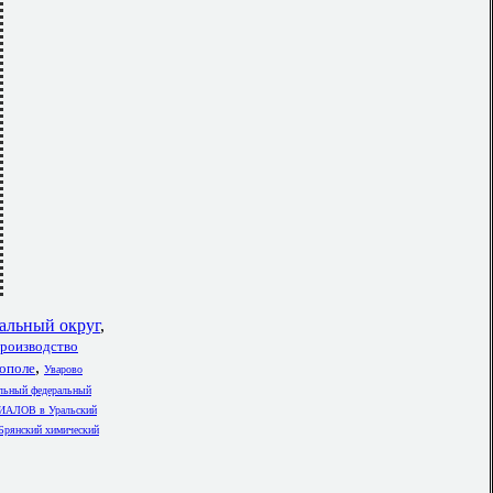
альный округ
,
роизводство
,
рополе
Уварово
льный федеральный
ЛОВ в Уральский
рянский химический