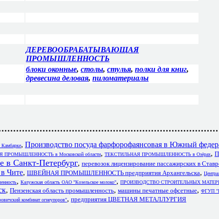
ДЕРЕВООБРАБАТЫВАЮЩАЯ
ПРОМЫШЛЕННОСТЬ
блоки оконные
,
столы
,
стулья
,
полки для книг
,
древесина деловая
,
пиломатериалы
,
Производство посуда фарфорофаянсовая в Южный федер
в Камбарке
,
,
П
Я ПРОМЫШЛЕННОСТЬ в Московской области
ТЕКСТИЛЬНАЯ ПРОМЫШЛЕННОСТЬ в Озёрах
е в Санкт-Петербург
,
перевозок лицензирование пассажирских в Став
 Чите
,
,
ШВЕЙНАЯ ПРОМЫШЛЕННОСТЬ предприятия Архангельска
Центра
,
,
нность
Калужская область ОАО "Козельское молоко"
ПРОИЗВОДСТВО СТРОИТЕЛЬНЫХ МАТЕРИА
ск
,
,
,
Пензенская область промышленность
машины печатные офсетные
ФГУП "Б
,
предприятия ЦВЕТНАЯ МЕТАЛЛУРГИЯ
овичский комбинат огнеупоров"