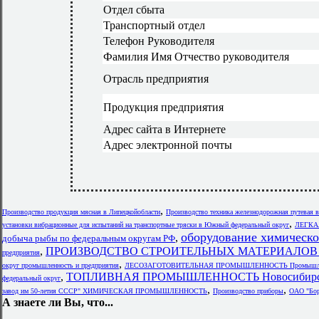
Отдел сбыта
Транспортный отдел
Телефон Руководителя
Фамилия Имя Отчество руководителя
Отрасль предприятия
Продукция предприятия
Адрес сайта в Интернете
Адрес электронной почты
,
Производство продукция мясная в Липецкойобласти
Производство техника железнодорожная путевая 
,
установки вибрационные для испытаний на транспортные тряски в Южный федеральный округ
ЛЕГКА
оборудование химическо
,
добыча рыбы по федеральным округам РФ
,
ПРОИЗВОДСТВО СТРОИТЕЛЬНЫХ МАТЕРИАЛОВ в
предприятия
,
округ промышленность и предприятия
ЛЕСОЗАГОТОВИТЕЛЬНАЯ ПРОМЫШЛЕННОСТЬ Промышле
,
ТОПЛИВНАЯ ПРОМЫШЛЕННОСТЬ Новосибир
федеральный округ
,
,
завод им 50-летия СССР" ХИМИЧЕСКАЯ ПРОМЫШЛЕННОСТЬ
Производство приборы
ОАО "Бор
А знаете ли Вы, что...