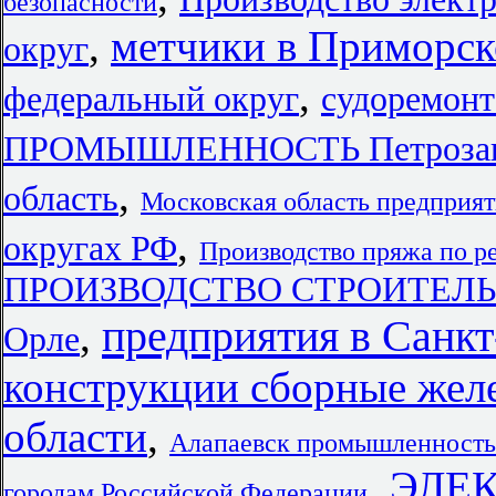
безопасности
,
метчики в Приморск
округ
,
федеральный округ
судоремонт
ПРОМЫШЛЕННОСТЬ Петрозав
,
область
Московская область предприя
,
округах РФ
Производство пряжа по р
ПРОИЗВОДСТВО СТРОИТЕЛЬН
предприятия в Санкт
,
Орле
конструкции сборные жел
области
,
Алапаевск промышленность
,
ЭЛЕ
городам Российской Федерации