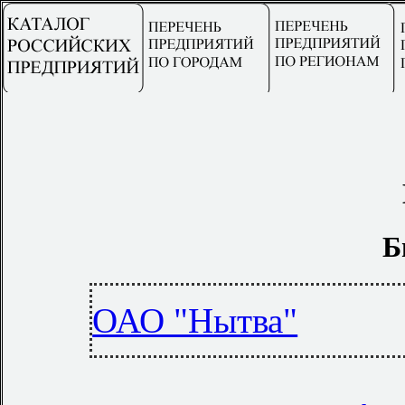
Б
ОАО "Нытва"