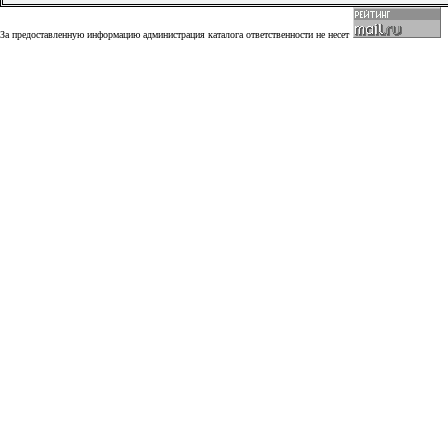
За предоставленную информацию администрация каталога ответственности не несет