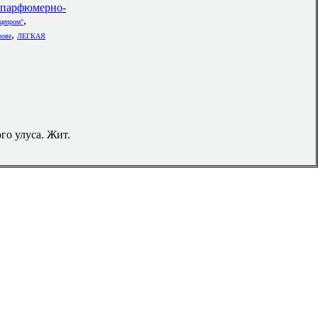
 парфюмерно-
,
цепром"
,
рове
ЛЕГКАЯ
ого улуса. Жит.