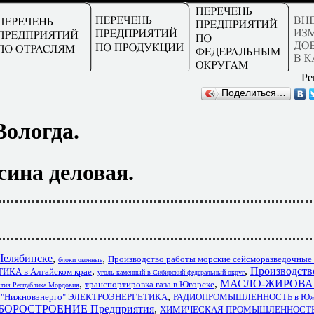
Ре
Поделиться…
Вологда.
сина деловая.
Челябинске
,
,
Производство работы морские сейсморазведочные 
блоки оконные
,
,
Производств
КА в Алтайском крае
уголь каменный в Сибирский федеральный округ
,
,
МАСЛО-ЖИРОВА
транспортировка газа в Югорске
ятия Республика Мордовия
,
 "Нижновэнерго" ЭЛЕКТРОЭНЕРГЕТИКА
РАДИОПРОМЫШЛЕННОСТЬ в Ю
БОРОСТРОЕНИЕ Предприятия
,
ХИМИЧЕСКАЯ ПРОМЫШЛЕННОСТЬ