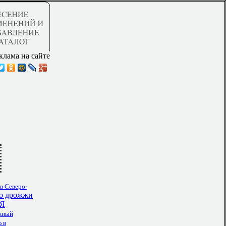
клама на сайте
в Северо-
о дрожжи
Я
жный
 в