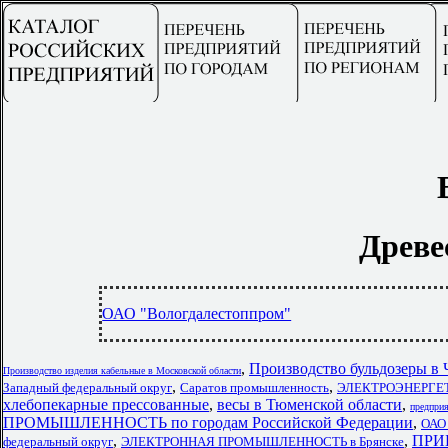
Древе
ОАО "Вологдалестоппром"
,
Производство бульдозеры в 
Производство изделия кабельные в Московской области
,
,
Западный федеральный округ
Саратов промышленность
ЭЛЕКТРОЭНЕРГЕТИ
хлебопекарные прессованные
,
весы в Тюменской области
,
предпри
ПРОМЫШЛЕННОСТЬ по городам Российской Федерации
,
ОАО
,
,
ПРИ
федеральный округ
ЭЛЕКТРОННАЯ ПРОМЫШЛЕННОСТЬ в Брянске