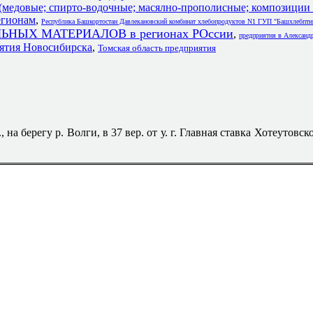
(медовые; спирто-водочные; масялно-прополисные; композиции
егионам
,
Республика Башкортостан Давлекановский комбинат хлебопродуктов N1 ГУП "Башхлебпти
НЫХ МАТЕРИАЛОВ в регионах РОссии
,
предприятия в Александ
ия Новосибирска
,
Томская область предприятия
 на берегу р. Волги, в 37 вер. от у. г. Главная ставка Хотеутовск