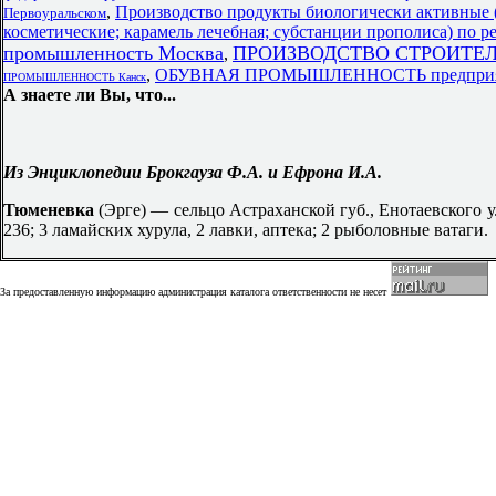
,
Производство продукты биологически активные 
Первоуральском
косметические; карамель лечебная; субстанции прополиса) по р
промышленность Москва
ПРОИЗВОДСТВО СТРОИТЕЛЬ
,
,
ОБУВНАЯ ПРОМЫШЛЕННОСТЬ предприят
ПРОМЫШЛЕННОСТЬ Канск
А знаете ли Вы, что...
Из Энциклопедии Брокгауза Ф.А. и Ефрона И.А.
Тюменевка
(Эрге) — сельцо Астраханской губ., Енотаевского у.,
236; 3 ламайских хурула, 2 лавки, аптека; 2 рыболовные ватаги.
За предоставленную информацию администрация каталога ответственности не несет