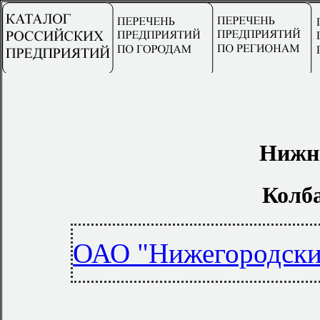
Нижни
Колб
ОАО "Нижегородски