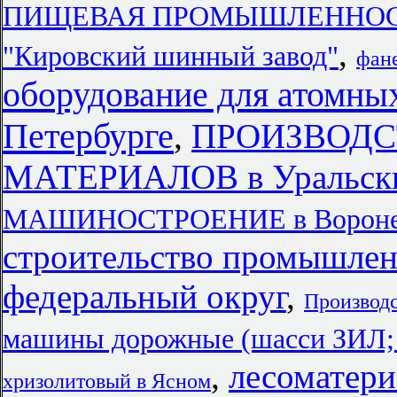
ПИЩЕВАЯ ПРОМЫШЛЕННОСТЬ 
,
"Кировский шинный завод"
фане
оборудование для атомных
Петербурге
,
ПРОИЗВОДС
МАТЕРИАЛОВ в Уральски
МАШИНОСТРОЕНИЕ в Воронеж
строительство промышле
федеральный округ
,
Производс
машины дорожные (шасси ЗИЛ;
,
лесоматери
хризолитовый в Ясном