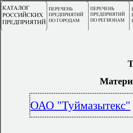
Т
Матери
ОАО "Туймазытекс"