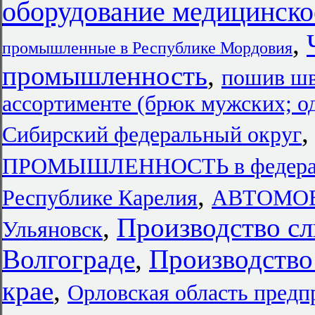
оборудование медицинско
,
промышленные в Республике Мордовия
промышленность
,
пошив шв
ассортименте (брюк мужских; о
Сибирский федеральный округ
ПРОМЫШЛЕННОСТЬ в федерал
,
Республике Карелия
АВТОМО
,
Производство с
Ульяновск
Волгограде
,
Производство
крае
,
Орловская область предп