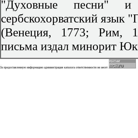
"Духовные песни" 
сербскохорватский язык "
(Венеция, 1773; Рим, 
письма издал минорит Юки
За предоставленную информацию администрация каталога ответственности не несет