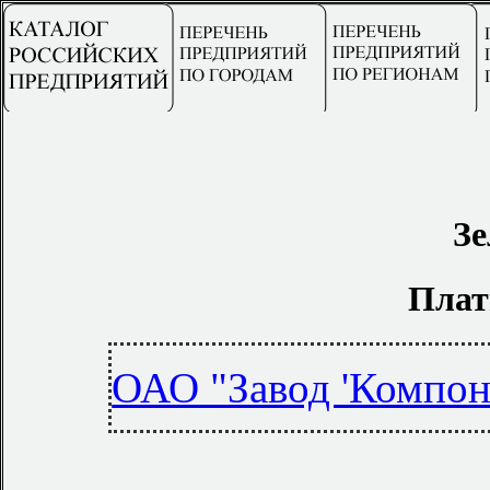
Зе
Плат
ОАО "Завод 'Компон