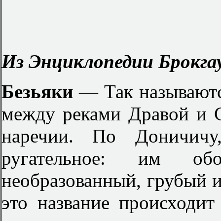
Из Энциклопедии Брокгау
Безьяки
— Так называютс
между реками Дравой и С
наречии. По Доничичу
ругательное: им обо
необразованный, грубый 
это название происходит 