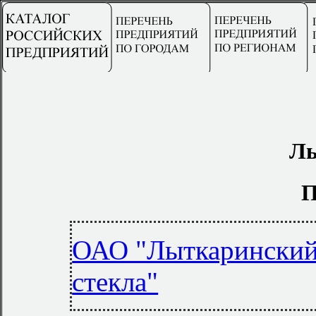
Лы
П
ОАО "Лыткаринский 
стекла"