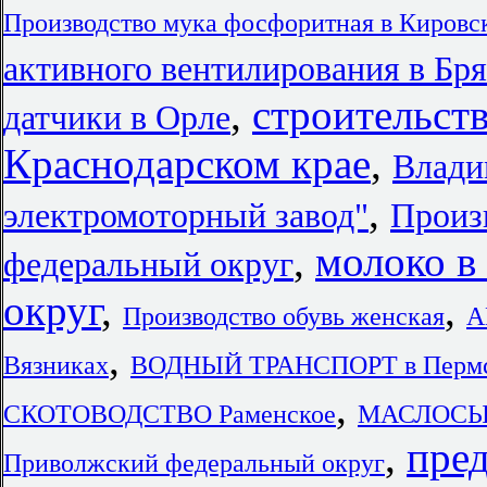
Производство мука фосфоритная в Кировс
активного вентилирования в Бр
,
строительст
датчики в Орле
Краснодарском крае
,
Влади
,
электромоторный завод"
Произ
,
молоко в
федеральный округ
округ
,
,
Производство обувь женская
А
,
Вязниках
ВОДНЫЙ ТРАНСПОРТ в Пермс
,
СКОТОВОДСТВО Раменское
МАСЛОСЫ
,
пре
Приволжский федеральный округ