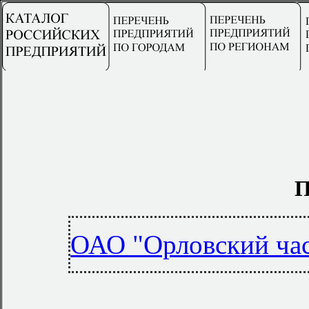
П
ОАО "Орловский час