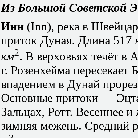
Из Большой Советской Э
Инн
(Inn), река в Швейца
приток Дуная. Длина 517
2
км
. В верховьях течёт в 
г. Розенхейма пересекает 
впадением в Дунай прореза
Основные притоки — Эцта
Зальцах, Ротт. Весеннее и
зимняя межень. Средний р