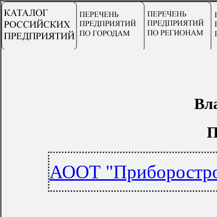
Вл
П
АООТ "Приборостр