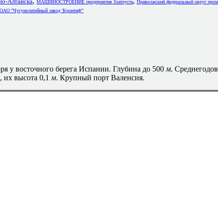
,
,
но-Алтайска
МАШИНОСТРОЕНИЕ предприятия Златоуста
Приволжский федеральный округ про
ОАО "Чугунолитейный завод 'Кронтиф'"
моря у восточного берега Испании. Глубина до 500
м
. Среднегодов
 их высота 0,1
м
. Крупный порт Валенсия.