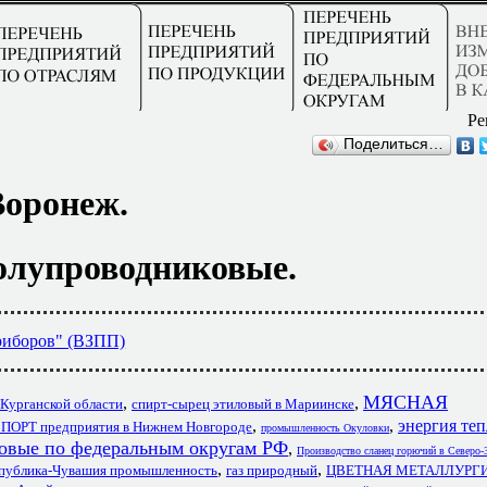
Ре
Поделиться…
Воронеж.
лупроводниковые.
риборов" (ВЗПП)
МЯСНАЯ
,
,
 Курганской области
спирт-сырец этиловый в Мариинске
,
,
энергия теп
Т предприятия в Нижнем Новгороде
промышленность Окуловки
овые по федеральным округам РФ
,
Производство сланец горючий в Северо
,
,
спублика-Чувашия промышленность
газ природный
ЦВЕТНАЯ МЕТАЛЛУРГИ