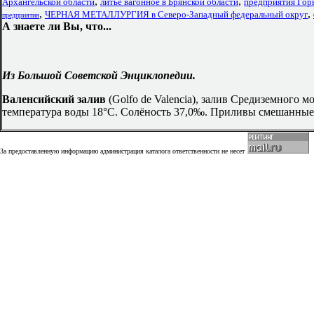
,
,
Архангельской области
литье вагонное в Брянской области
предприятия Гор
,
,
ЧЕРНАЯ МЕТАЛЛУРГИЯ в Северо-Западный федеральный округ
предприятия
А знаете ли Вы, что...
Из Большой Советской Энциклопедии.
Валенсийский залив
(Golfo de Valencia), залив Средиземного 
температура воды 18°С. Солёность 37,0‰. Приливы смешанные,
За предоставленную информацию администрация каталога ответственности не несет