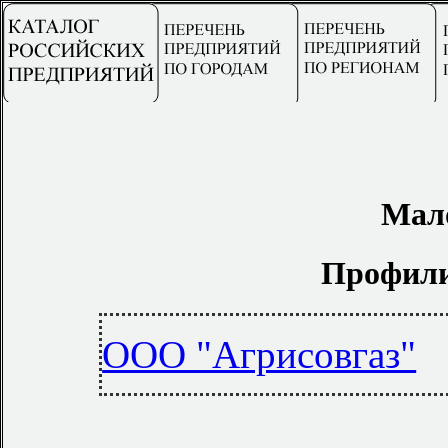
Мал
Профили
ООО "Агрисовгаз"