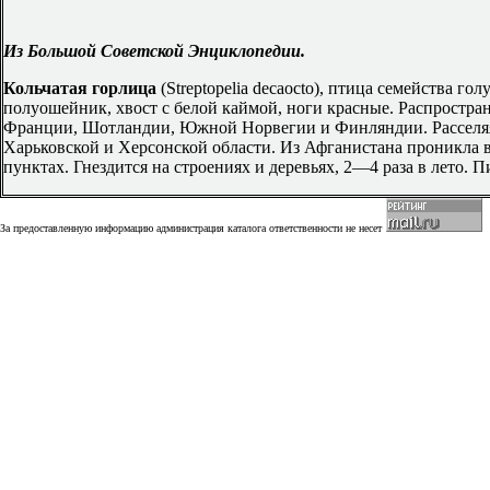
Из Большой Советской Энциклопедии.
Кольчатая горлица
(Streptopelia decaocto), птица семейства го
полуошейник, хвост с белой каймой, ноги красные. Распростра
Франции, Шотландии, Южной Норвегии и Финляндии. Расселяяс
Харьковской и Херсонской области. Из Афганистана проникла в
пунктах. Гнездится на строениях и деревьях, 2—4 раза в лето.
За предоставленную информацию администрация каталога ответственности не несет