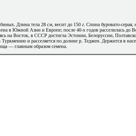
лубиных. Длина тела 28
см,
весит до 150
г.
Спина буровато-серая, 
нена в Южной Азии и Европе; после 40-х годов расселилась до 
ь на Восток, в СССР достигла Эстонии, Белоруссии, Полтавск
 Туркмению и расселяется по долине р. Теджен. Держится в нас
 Пища — главным образом семена.