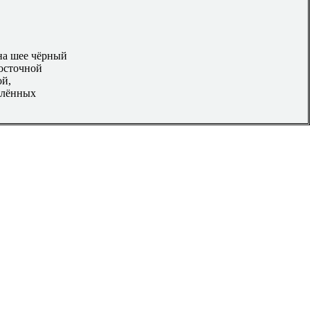
на шее чёрный
Восточной
ой,
елённых