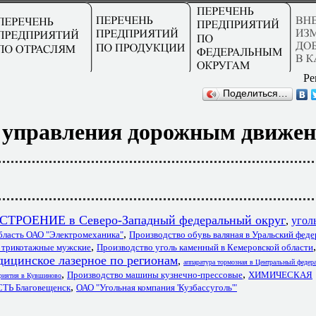
Ре
Поделиться…
я управления дорожным движен
РОЕНИЕ в Северо-Западный федеральный округ
,
угол
,
бласть ОАО "Электромеханика"
Производство обувь валяная в Уральский фед
,
я трикотажные мужские
Производство уголь каменный в Кемеровской области
дицинское лазерное по регионам
,
аппаратура тормозная в Центральный федер
,
,
Производство машины кузнечно-прессовые
ХИМИЧЕСКАЯ
тия в Кувшиново
,
 Благовещенск
ОАО "Угольная компания 'Кузбассуголь'"