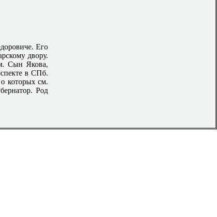
доровиче. Его
арскому двору.
м. Сын Якова,
оспекте в СПб.
 которых см.
бернатор. Род