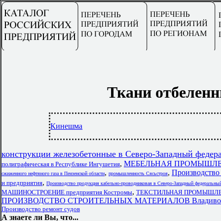
Ткани отбелен
Кинешма
конструкции железобетонные в Северо-Западный федер
,
МЕБЕЛЬНАЯ ПРОМЫШЛЕННО
полиграфическая в Республике Ингушетия
,
,
Производство 
сжиженного нефтяного газа в Пензенской области
промышленность Сясьстроя
,
и предприятия
Производство продукция кабельно-проводниковая в Северо-Западный федеральны
,
МАШИНОСТРОЕНИЕ предприятия Костромы
ТЕКСТИЛЬНАЯ ПРОМЫШЛЕН
ПРОИЗВОДСТВО СТРОИТЕЛЬНЫХ МАТЕРИАЛОВ Владиво
Производство ремонт судов
А знаете ли Вы, что...