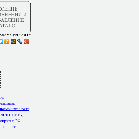
клама на сайте
ция
тозаправщики
 промышленность
ленность
,
,
 округам РФ
,
шленность