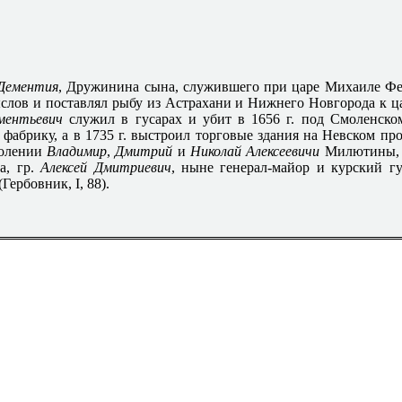
Дементия
, Дружинина сына, служившего при царе Михаиле Фе
слов и поставлял рыбу из Астрахани и Нижнего Новгорода к ц
ментьевич
служил в гусарах и убит в 1656 г. под Смоленско
 фабрику, а в 1735 г. выстроил торговые здания на Невском пр
колении
Владимир
,
Дмитрий
и
Николай Алексеевичи
Милютины, о
а, гр.
Алексей Дмитриевич
, ныне генерал-майор и курский гу
ербовник, I, 88).