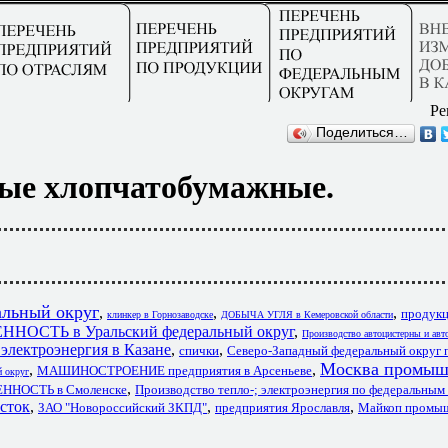
Ре
Поделиться…
ные хлопчатобумажные.
альный округ
,
,
,
продук
клинкер в Горнозаводске
ДОБЫЧА УГЛЯ в Кемеровской области
СТЬ в Уральский федеральный округ
,
Производство автоцистерны и ав
электроэнергия в Казане
,
,
спички
Северо-Западный федеральный округ
Москва промыш
,
,
МАШИНОСТРОЕНИЕ предприятия в Арсеньеве
й округ
,
НОСТЬ в Смоленске
Производство тепло-; электроэнергия по федеральным
сток
,
,
,
ЗАО "Новороссийский ЗКПД"
предприятия Ярославля
Майкоп промы