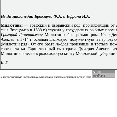
Из Энциклопедии Брокгауза Ф.А. и Ефрона И.А.
Милютины
— графский и дворянский род, происходящий от
сын
Яков
(умер в 1688 г.) служил у государевых рыбных промы
Григорий Дементьевич
Милютины был ротмистром,
Иван Де
Алексей
, в 1714 г. основал шелковую, позументную и парчовую
(Милютин ряд). От его брата
Андрея
произошли в третьем по
соотв. статьи. Единственный сын графа Дмитрия Алексеевич
Милютины внесен в родословную книгу Московской губернии (Г
В. Р.
За предоставленную информацию администрация каталога ответственности не несет