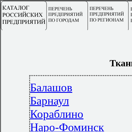
Ткан
Балашов
Барнаул
Кораблино
Наро-Фоминск