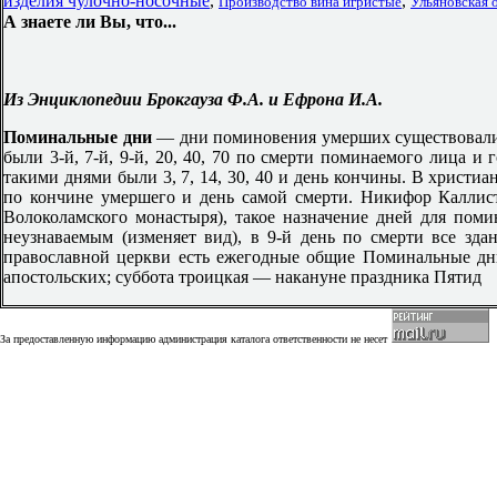
изделия чулочно-носочные
,
,
Производство вина игристые
Ульяновская 
А знаете ли Вы, что...
Из Энциклопедии Брокгауза Ф.А. и Ефрона И.А.
Поминальные дни
— дни поминовения умерших существовали 
были 3-й, 7-й, 9-й, 20, 40, 70 по смерти поминаемого лица и 
такими днями были 3, 7, 14, 30, 40 и день кончины. В христиа
по кончине умершего и день самой смерти. Никифор Каллист
Волоколамского монастыря), такое назначение дней для поми
неузнаваемым (изменяет вид), в 9-й день по смерти все здан
православной церкви есть ежегодные общие Поминальные дни
апостольских; суббота троицкая — накануне праздника Пятид
За предоставленную информацию администрация каталога ответственности не несет