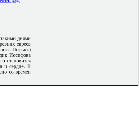
ининград
 такими днями
древних евреев
пост. Постан.)
одик Иосифова
го становится
ся и сердце. В
ено со времен