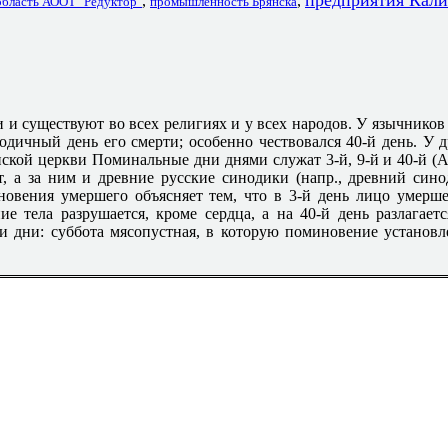
предприятия Кал
,
,
область АООТ "Редуктор"
промышленность Брянска
и существуют во всех религиях и у всех народов. У язычников
годичный день его смерти; особенно чествовался 40-й день. У 
нской церкви Поминальные дни днями служат 3-й, 9-й и 40-й (А
, а за ним и древние русские синодики (напр., древний син
новения умершего объясняет тем, что в 3-й день лицо умерше
ие тела разрушается, кроме сердца, а на 40-й день разлагает
 дни: суббота мясопустная, в которую поминовение установл