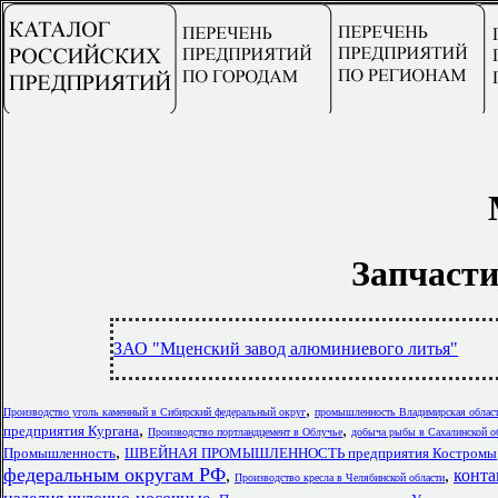
Запчасти
ЗАО "Мценский завод алюминиевого литья"
,
Производство уголь каменный в Сибирский федеральный округ
промышленность Владимирская облас
,
,
предприятия Кургана
Производство портландцемент в Облучье
добыча рыбы в Сахалинской о
,
Промышленность
ШВЕЙНАЯ ПРОМЫШЛЕННОСТЬ предприятия Костромы
федеральным округам РФ
,
,
конта
Производство кресла в Челябинской области