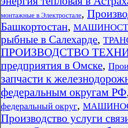
энергия тепловая в Астрах
,
Произво
монтажные в Электростале
Башкортостан
,
МАШИНОСТР
рыбные в Салехарде
,
ТРАНС
ПРОИЗВОДСТВО ТЕХНИ
предприятия в Омске
,
Прои
запчасти к железнодорож
федеральным округам РФ
,
федеральный округ
МАШИНОСТ
Производство услуги свя