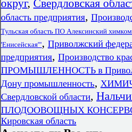
округ
,
Свердловская обла
,
область предприятия
Производс
Тульская область ПО Алексинский химком
,
Приволжский федер
'Енисейская'"
,
предприятия
Производство кра
ПРОМЫШЛЕННОСТЬ в Приволжс
,
Дону промышленность
ХИМИЧ
,
Нальчи
Свердловской области
ПЛОДООВОЩНЫХ КОНСЕРВОВ
Кировская область