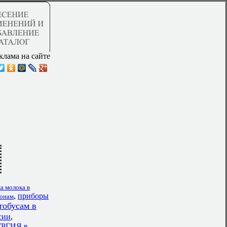
клама на сайте
а молока в
,
приборы
ионам
тобусам в
сии
,
РГИЯ в