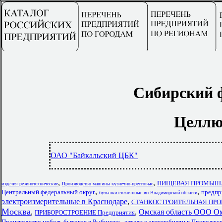
Сибирский 
Целлю
ОАО "Байкальский ЦБК"
,
,
ПИЩЕВАЯ ПРОМЫШЛЕН
изделия резинотехнические
Производство машины кузнечно-прессовые
,
,
Центральный федеральный округ
предпр
бутылки стеклянные во Владимирской области
электроизмерительные в Краснодаре
,
СТАНКОСТРОИТЕЛЬНАЯ ПРО
Москва
,
,
Омская область ООО Ом
ПРИБОРОСТРОЕНИЕ Предприятия
,
Производство мебель бытовая в Рыбинске
детали к автомобилям в Приволжс