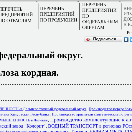
Ре
Поделиться…
федеральный округ.
лоза кордная.
,
НОСТЬ в Дальневосточный федеральный округ
Производство переработк
,
иятия Удмуртская Республика
Производство красители синтетические по рег
Производство комплектующие к ав
,
МЫШЛЕННОСТЬ в Липецке
ский завод "Колорит"
,
ВОДНЫЙ ТРАНСПОРТ в регионах РОс
,
предприятия в Тюмени
,
ЧЕРНАЯ МЕТАЛЛУ
кий федеральный округ