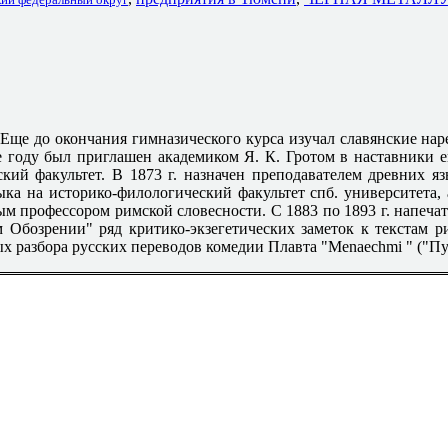
 Еще до окончания гимназического курса изучал славянские наре
е году был приглашен академиком Я. К. Гротом в наставники е
ский факультет. В 1873 г. назначен преподавателем древних я
ка на историко-филологический факультет спб. университета, а
м профессором римской словесности. С 1883 по 1893 г. напеча
Обозрении" ряд критико-экзегетических заметок к текстам р
ных разбора русских переводов комедии Плавта "Menaechmi " ("П