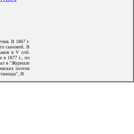
чия. В 1867 г.
го сыновей. В
зыков в V спб.
 в 1877 г., по
тал в "Журнале
имских поэтов
утаницы", И