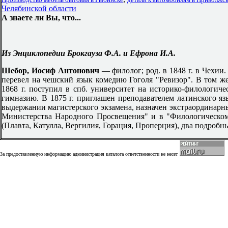
Челябинской области
А знаете ли Вы, что...
Из Энциклопедии Брокгауза Ф.А. и Ефрона И.А.
Шебор, Иосиф Антонович
— филолог; род. в 1848 г. в Чехии.
перевел на чешский язык комедию Гоголя "Ревизор". В том ж
1868 г. поступил в спб. университет на историко-филологиче
гимназию. В 1875 г. приглашен преподавателем латинского язы
выдержании магистерского экзамена, назначен экстраординарны
Министерства Народного Просвещения" и в "Филологическом 
(Плавта, Катулла, Вергилия, Горация, Проперция), два подроб
За предоставленную информацию администрация каталога ответственности не несет