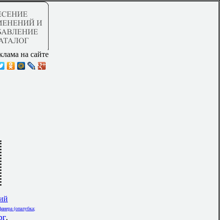
клама на сайте
кий
анера (опалубка;
рг
,