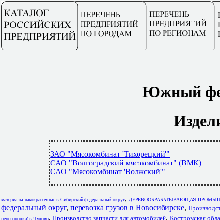
Южный фед
Издел
ЗАО "Мясокомбинат 'Тихорецкий'"
ОАО "Волгоградский мясокомбинат" (ВМК)
ОАО "Мясокомбинат 'Волжский'"
,
материалы лакокрасочные в Сибирский федеральный округ
ДЕРЕВООБРАБАТЫВАЮЩАЯ ПРОМЫШЛЕ
федеральный округ
,
перевозка грузов в Новосибирске
,
Производст
,
,
Производство запчасти для автомобилей
Костромская обла
перегородка) в Чудово