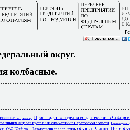
Ре
Поделиться…
еральный округ.
ия колбасные.
,
Производство изделия кондитерские в Сибирс
ННОСТЬ в Грязовеце
,
во кирпич лицевой пустотный силикатный в Саратовской области
Производство ф
обувь в Санкт-Петербу
,
,
сть ОАО "Орбита"
Новокузнецк предприятия