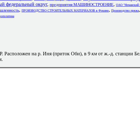
федеральный округ
,
,
предприятия МАШИНОСТРОЕНИЕ
ОАО "Неманский 
,
,
,
ленность
ПРОИЗВОДСТВО СТРОИТЕЛЬНЫХ МАТЕРИАЛОВ в Фокино
Производство пряжа
рополитена
. Расположен на р. Иня (приток Оби), в 9
км
от ж.-д. станции Бе
м.