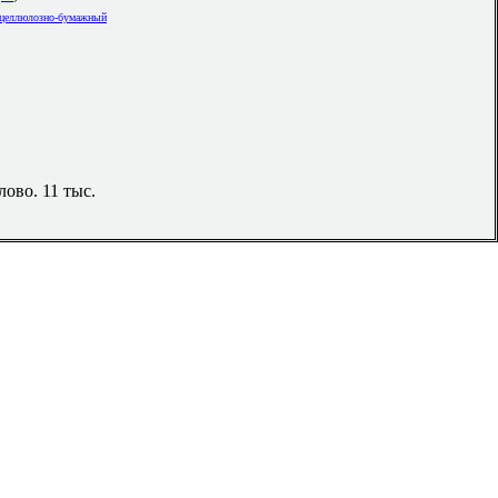
целлюлозно-бумажный
лово. 11 тыс.